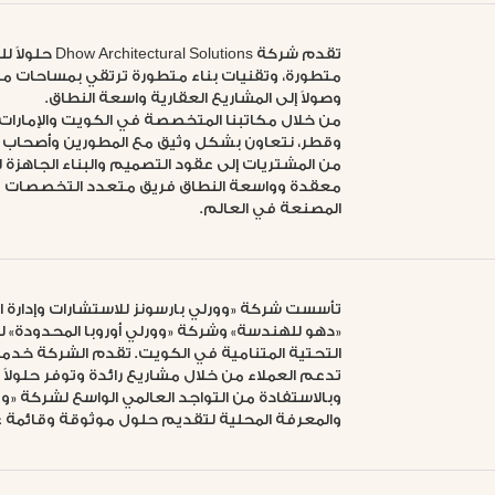
تقدم شركة ions
متطورة، وتقنيات بناء متطورة ترتقي بمساحات من 
وصولاً إلى المشاريع العقارية واسعة النطاق.
من خلال مكاتبنا المتخصصة في الكويت والإمارات 
وقطر، نتعاون بشكل وثيق مع المطورين وأصحاب ا
من المشتريات إلى عقود التصميم والبناء الجاهزة
معقدة وواسعة النطاق فريق متعدد التخصصات وش
المصنعة في العالم.
تأسست شركة «وورلي بارسونز للاستشارات وإدارة
«دهو للهندسة» وشركة «وورلي أوروبا المحدودة» ل
التحتية المتنامية في الكويت. تقدم الشركة خدما
تدعم العملاء من خلال مشاريع رائدة وتوفر حلولاً 
وبالاستفادة من التواجد العالمي الواسع لشركة «وو
والمعرفة المحلية لتقديم حلول موثوقة وقائمة عل