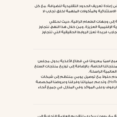
إلى إعادة تعريف الحدود التقليدية للضيافة. مع كل
لاستثنائية والمأكولات الملهمة لخلق تجارب لا
ة إلى وجهات الطعام الراقية، حيث نحتفي
 الإقليمية العزيزة. ومن خلال هذا النهج، نتجاوز
رب فريدة تعزز الروابط الحقيقية التي تتجاوز
 تصبح اسمًا معروفًا في قطاع الأغذية بدول مجلس
تجاتنا الخاصة، بالإضافة إلى توزيع منتجات السلع
لعالمية الراسخة.
قدم حلولاً مع توصيل يومي منتظم إلى شبكات
البيع بالتجزئة الكبرى وشركاء قطاع الضيافة (HoReCa). وتدعم عملياتنا وفرقنا وعروضنا المخصصة
لرفوف وعلى الموائد وفي المنازل في جميع أنحاء
ة مع «وودن بيكري» لتقديم العلامة التجارية إلى