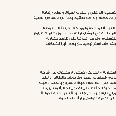
Dhow Architectural Solut حلولاً للتصميم الداخلي وأسلوب الحياة، وأنظمة إضاءة
أي حجم أو درجة تعقيد، بدءاً من المساكن الراقية
العربية المتحدة والمملكة العربية السعودية
لمصلحة في المشاريع لتقديم حلول شاملة تتراوح
 للتسليم. وتدعم قدرتنا على تنفيذ مشاريع
راكات استراتيجية مع بعض أبرز الشركات
 المشاريع - الكويت» كمشروع مشترك بين شركة
دعم قطاعات الهيدروكربونات والطاقة والبنية
تها على مدار دورة حياة المشروع بالكامل، حيث
مبتكرة للحفاظ على الأصول الحالية وتعزيزها.
رلي بارسونز»، تجمع الشركة بين الخبرة الدولية
ى القيمة تتوافق مع أهداف العملاء.