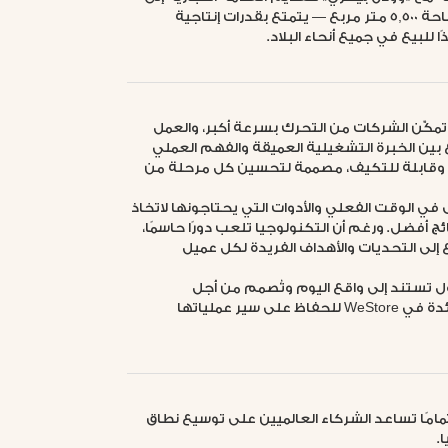
الكويت. وقد توسعت الشركة لتشمل مصنعًا بمساحة 5,500 متر مربع — يتمتع بقدرات إنتاجية
 التوريد تمكّن الشركات من التحرك بسرعة أكبر، والعمل
 بين الخبرة التشغيلية العميقة والفهم العملي
ة وقابلة للتكيف، مصممة لتحسين كل مرحلة من
ى في الوقت الفعلي والأدوات التي يحتاجونها لاتخاذ
ج أفضل. ورغم أن التكنولوجيا تلعب دورًا حاسمًا،
ع إلى التحديات والأهداف الفريدة لكل عميل
حلول تستند إلى واقع اليوم وتُصمم من أجل
المستقبل. ولهذا السبب تثق العلامات التجارية الرائدة في WeStore للحفاظ على سير عملياتها
ية متكاملة تمامًا تساعد الشركاء العالميين على توسيع نطاق
.