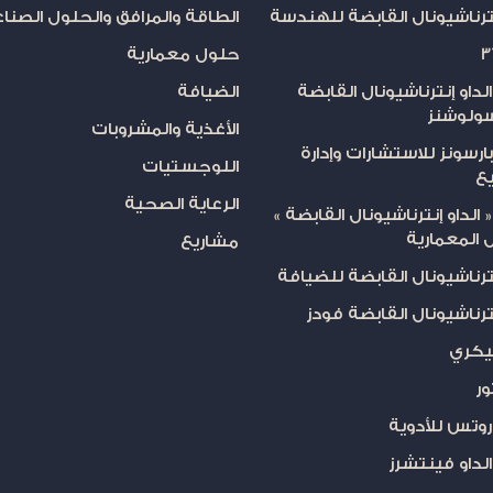
نترناشيونال القابضة للهندسة
الطاقة والمرافق والحلول الصنا
حلول معمارية
داو إنترناشيونال القابضة
الضيافة
ولوشنز
الأغذية والمشروبات
ارسونز للاستشارات وإدارة
اللوجستيات
يع
الرعاية الصحية
الداو إنترناشيونال القابضة »
 المعمارية
مشاريع
نترناشيونال القابضة للضيافة
نترناشيونال القابضة فودز
يكري
ر
وتس للأدوية
لداو فينتشرز