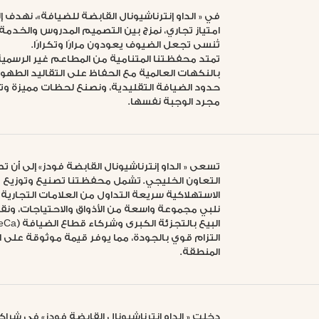
في « الداو إنترناشيونال القابضة للضيافة»، نهدف 
امتياز تجاري، نمزج بين التصميم المدروس والخدمة ا
تُنسى تجعل الضيوف يعودون مرارًا وتكرارًا.
تمتد محفظتنا المتنامية من المطاعم غير الرسمي
بالنكهات العالمية مع الحفاظ على التقاليد الطهوية
حدود الضيافة التقليدية، ونصنع لحظات مميزة وتجا
مجرد الوجبة نفسها.
تسعى « الداو إنترناشيونال القابضة فودز» إلى أن
التعاون الخليجي. تشمل محفظتنا تصنيع وتوزيع من
الاستهلاكية سريعة التداول من العلامات التجارية ا
نلبي مجموعة واسعة من الأذواق والاحتياجات، ون
التزام قوي بالجودة، مما يوفر قيمة موثوقة على ا
المنطقة.
دخلت « الداو إنترناشيونال القابضة فودز» في شراك