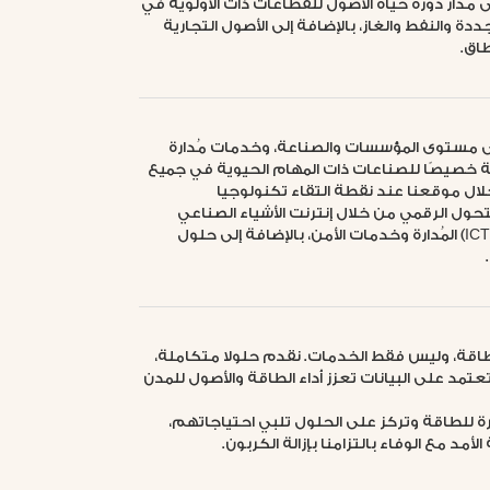
دار دورة حياة الأصول للقطاعات ذات الأولوية في
دة والنفط والغاز، بالإضافة إلى الأصول التجارية
طاق.
 الأولى على مستوى المؤسسات والصناعة، وخدمات مُدارة
قيات مستوى الخدمة (SLA)، مصممة خصيصًا للصناعات ذات المهام الحيوية في جميع
لال موقعنا عند نقطة التقاء تكنولوجيا
 وتكنولوجيا التشغيل (OT)، نقود التحول الرقمي من خلال إنترنت الأشياء الصناعي
(IIoT)، وخدمات تكنولوجيا المعلومات والاتصالات (ICT) المُدارة وخدمات الأمن، بالإضافة إلى حلول
 بتقديم حلول الطاقة، وليس فقط الخدمات. نقدم حلولا متكاملة،
مد على البيانات تعزز أداء الطاقة والأصول للمدن
ة للطاقة وتركز على الحلول تلبي احتياجاتهم،
د مع الوفاء بالتزامنا بإزالة الكربون.