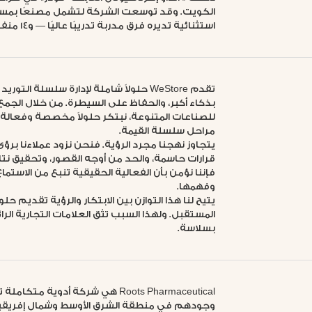
استثنائية تديره فرق مدربة تدريبًا عاليًا — و14 منفذًا للبيع في جميع أنحاء البلاد.
تقدم WeStore حلولاً شاملة لإدارة سلسلة
بذكاء أكبر، والحفاظ على السيطرة. من خلال الجمع
للصناعات المتنوعة، نبتكر حلولاً مخصصة وفعال
مراحل سلسلة القيمة.
يتجاوز نهجنا مجرد الرؤية. فنحن نزود عملاءنا برؤ
قرارات حاسمة، والحد من أوجه القصور، وتحقيق نتائ
فإننا نؤمن بأن الفعالية الحقيقية تنبع من الاستما
وفهمها.
يتيح لنا هذا التوازن بين الابتكار والرؤية تقديم 
بسلاسة.
Roots Pharmaceutical هي شركة أدو
وجودهم في منطقة الشرق الأوسط وشمال إفريقيا