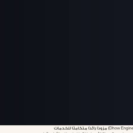
تعد « الداو إنترناشيونال القابضة للهندسة» (Dhow Engineering) مزودًا رائدًا متكاملًا للخدمات