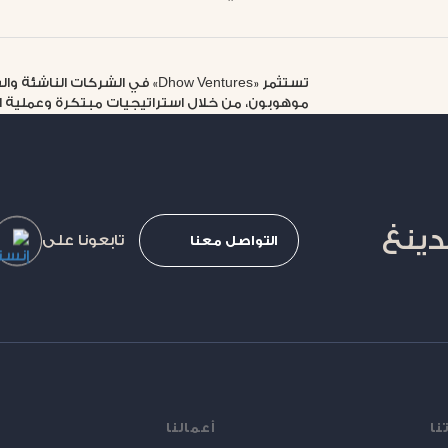
تستثمر «Dhow Ventures» في الشرك
موهوبون، من خلال استراتيجيات مبتكرة وعملية اتخ
دينغ
تابعونا على
التواصل معنا
نا
أعمالنا