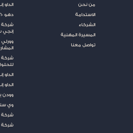
من نحن
الداو إ
الاستدامة
دهو 360
الشركاء
شركة ال
إنجي س
المسيرة المهنية
وورلي ب
تواصل معنا
المشار
شركة « 
للحلول
الداو إ
الداو إ
وودن ب
وي ستو
شركة ر
شركة ا