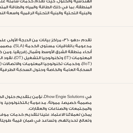
الهندسية والحلول، حيث تقدم خدمات شاملة على م
المنطقة، بما في ذلك الطاقة والمياه والطاقة المتجد
والبنية التحتية والبنية التحتية الرقمية واسعة الن
تقدم «دهو 360» مراكز بيانات من الدرجة
مدعومة باتفا
أنحاء منطقة الشرق الأوسط وشمال إفريقيا. ومن خ
المعلومات (IT)
السحابة العامة والخاصة وحلول السحابة الطرفية.
في Dhow Engie Solutions، نؤمن
مصممة خصيصا، ممولة، مدعومة بالتكنولوجيا، وتعت
والمجتمعات والصناعات والعقارات.
يمكن لعملائنا الاعتماد علينا لتقديم خدمات موفر
وتعالج تحدياتهم، وتساعد في ضمان قيمة طويلة الأم